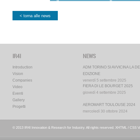
< torna alle news
IR4I
NEWS
Introduction
ADM TORINO SI AVVICINA LA D
Vision
EDIZIONE
Companies
venerdì 5 settembre 2025
FIERA DI LE BOURGET 2025
Video
giovedì 4 settembre 2025
Eventi
Gallery
AEROMART TOULOUSE 2024
Progetti
mercoledì 30 ottobre 2024
© 2013 IR4I Innovation & Research for Industry. All rights reserved. XHTML / CSS Va